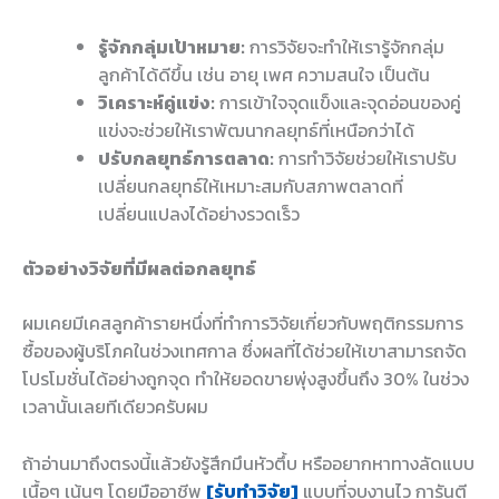
รู้จักกลุ่มเป้าหมาย:
การวิจัยจะทำให้เรารู้จักกลุ่ม
ลูกค้าได้ดีขึ้น เช่น อายุ เพศ ความสนใจ เป็นต้น
วิเคราะห์คู่แข่ง:
การเข้าใจจุดแข็งและจุดอ่อนของคู่
แข่งจะช่วยให้เราพัฒนากลยุทธ์ที่เหนือกว่าได้
ปรับกลยุทธ์การตลาด:
การทำวิจัยช่วยให้เราปรับ
เปลี่ยนกลยุทธ์ให้เหมาะสมกับสภาพตลาดที่
เปลี่ยนแปลงได้อย่างรวดเร็ว
ตัวอย่างวิจัยที่มีผลต่อกลยุทธ์
ผมเคยมีเคสลูกค้ารายหนึ่งที่ทำการวิจัยเกี่ยวกับพฤติกรรมการ
ซื้อของผู้บริโภคในช่วงเทศกาล ซึ่งผลที่ได้ช่วยให้เขาสามารถจัด
โปรโมชั่นได้อย่างถูกจุด ทำให้ยอดขายพุ่งสูงขึ้นถึง 30% ในช่วง
เวลานั้นเลยทีเดียวครับผม
ถ้าอ่านมาถึงตรงนี้แล้วยังรู้สึกมึนหัวตึ้บ หรืออยากหาทางลัดแบบ
เนื้อๆ เน้นๆ โดยมืออาชีพ
[รับทำวิจัย]
แบบที่จบงานไว การันตี