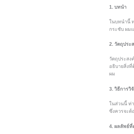
1. บทนำ
ในบทนำนี้ 
กระชับ ผมแนะ
2. วัตถุประ
วัตถุประสงค
อธิบายสิ่งท
ผม
3. วิธีการวิจ
ในส่วนนี้ ท
ซึ่งควรจะต้
4. ผลลัพธ์ที