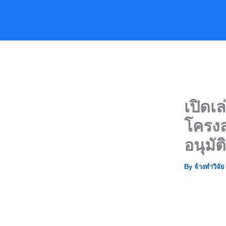
Skip
to
content
เปิดเ
โครงส
อนุมัต
By
จ้างทำวิจั