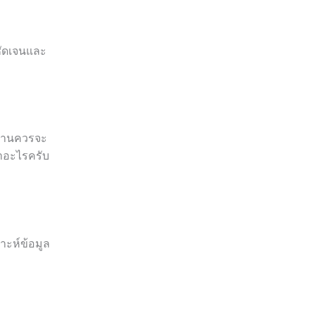
ชัดเจนและ
 ท่านควรจะ
รทำอะไรครับ
าะห์ข้อมูล