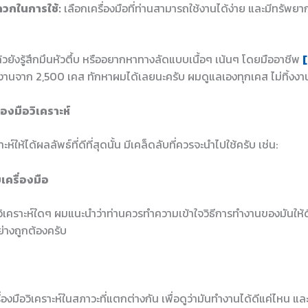
วกในการใช้:
เลือกเครื่องมือที่ท่านสามารถใช้งานได้ง่าย และมีทรัพยา
ล้วยังรู้สึกมึนหัวตึ้บ หรืออยากหาทางลัดแบบเนื้อๆ เน้นๆ โดยมืออาชีพ
[
งานจาก 2,500 เคส ทักหาผมได้เลยนะครับ ผมดูแลเองทุกเคส ไม่ทิ้งง
่องมือวิเคราะห์
าะห์ให้ได้ผลลัพธ์ที่ดีที่สุดนั้น มีเคล็ดลับที่ควรจะนำไปใช้ครับ เช่น:
เครื่องมือ
มือวิเคราะห์ใดๆ ผมแนะนำว่าท่านควรทำความเข้าใจวิธีการทำงานของมันให้ดีเ
ย่างถูกต้องครับ
่องมือวิเคราะห์ในสภาวะที่แตกต่างกัน เพื่อดูว่ามันทำงานได้ดีแค่ไหน แ