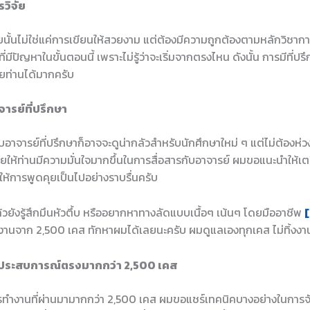
วิจัย
ยนั้นไม่ใช่แค่การเขียนให้สวยงาม แต่ต้องมีความถูกต้องตามหลักวิชาก
่มีปัญหาในขั้นตอนนี้ เพราะไม่รู้ว่าจะเริ่มจากตรงไหน ดังนั้น การมีที่
ยท่านได้มากครับ
จารย์ที่ปรึกษา
บอาจารย์ที่ปรึกษาก็อาจจะดูน่ากลัวสำหรับนักศึกษาใหม่ ๆ แต่ไม่ต้องห่
ยให้ท่านมีความมั่นใจมากขึ้นในการสื่อสารกับอาจารย์ ผมขอแนะนำให้เต
ให้การพูดคุยเป็นไปอย่างราบรื่นครับ
ล้วยังรู้สึกมึนหัวตึ้บ หรืออยากหาทางลัดแบบเนื้อๆ เน้นๆ โดยมืออาชีพ
[
งานจาก 2,500 เคส ทักหาผมได้เลยนะครับ ผมดูแลเองทุกเคส ไม่ทิ้งง
ีประสบการณ์ตรงมากกว่า 2,500 เคส
ำงานที่ผ่านมามากกว่า 2,500 เคส ผมขอแชร์เทคนิคบางอย่างในการจัด