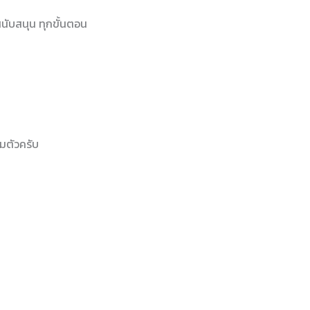
ะสนับสนุน ทุกขั้นตอน
ยมตัวครับ
บ