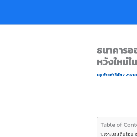
Skip
to
content
ธนาคารออ
หวังใหม่ใ
By
จ้างทำวิจัย
/
29/0
Table of Cont
เจาะประเด็นร้อน: อ