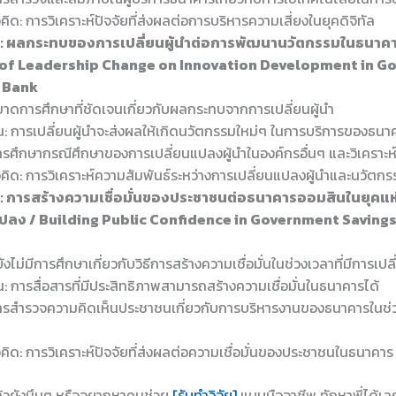
ด: การวิเคราะห์ปัจจัยที่ส่งผลต่อการบริหารความเสี่ยงในยุคดิจิทัล
ี่ 2: ผลกระทบของการเปลี่ยนผู้นำต่อการพัฒนานวัตกรรมในธนาค
of Leadership Change on Innovation Development in G
 Bank
 ขาดการศึกษาที่ชัดเจนเกี่ยวกับผลกระทบจากการเปลี่ยนผู้นำ
: การเปลี่ยนผู้นำจะส่งผลให้เกิดนวัตกรรมใหม่ๆ ในการบริการของธนา
การศึกษากรณีศึกษาของการเปลี่ยนแปลงผู้นำในองค์กรอื่นๆ และวิเคราะห์
ิด: การวิเคราะห์ความสัมพันธ์ระหว่างการเปลี่ยนแปลงผู้นำและนวัตกร
่ 3: การสร้างความเชื่อมั่นของประชาชนต่อธนาคารออมสินในยุคแ
แปลง / Building Public Confidence in Government Saving
ยังไม่มีการศึกษาเกี่ยวกับวิธีการสร้างความเชื่อมั่นในช่วงเวลาที่มีการเปลี
 การสื่อสารที่มีประสิทธิภาพสามารถสร้างความเชื่อมั่นในธนาคารได้
 การสำรวจความคิดเห็นประชาชนเกี่ยวกับการบริหารงานของธนาคารในช่
ิด: การวิเคราะห์ปัจจัยที่ส่งผลต่อความเชื่อมั่นของประชาชนในธนาคาร
แล้วยังมึนๆ หรืออยากหาคนช่วย
[รับทำวิจัย]
แบบมืออาชีพ ทักหาพี่ได้เล