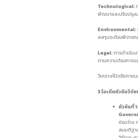
Technological:
ท
พัฒนาและปรับปรุง
Environmental:
ลงทุนจะต้องพิจารณา
Legal:
การดำเนินงา
ตามความต้องการข
วิเคราะห์ปัจจัยภายน
3 ไอเดียหัวข้อวิจั
หัวข้อที
Governm
ช่องว่าง:
สมมติฐาน
วิธีการ: