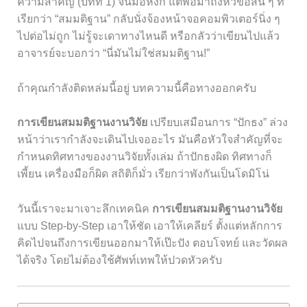
ความสำคัญ (บทที่ 1) จนมือหงิก แต่พอมาถึงหัวข้อสั้น ๆ ที่
เรียกว่า “สมมติฐาน” กลับนั่งจ้องหน้าจอคอมพิวเตอร์นิ่ง ๆ
ไปต่อไม่ถูก ไม่รู้จะเดาทางไหนดี หรือกลัวว่าเขียนไปแล้ว
อาจารย์จะบอกว่า “นี่มันไม่ใช่สมมติฐาน!”
ถ้าคุณกำลังติดหล่มนี้อยู่ บทความนี้คือทางออกครับ
การเขียนสมมติฐานงานวิจัย
เปรียบเสมือนการ “ปักธง” ล่วง
หน้าว่าเรากำลังจะเดินไปเจออะไร มันคือหัวใจสำคัญที่จะ
กำหนดทิศทางของงานวิจัยทั้งเล่ม ถ้าปักธงผิด ทิศทางก็
เพี้ยน เครื่องมือก็ผิด สถิติก็มั่ว เรียกว่าพังกันเป็นโดมิโน่
วันนี้เราจะมาเจาะลึกเทคนิค
การเขียนสมมติฐานงานวิจัย
แบบ Step-by-Step เอาให้ชัด เอาให้เคลียร์ ตั้งแต่หลักการ
คิดไปจนถึงการเขียนออกมาให้เป๊ะปัง ตอบโจทย์ และวัดผล
ได้จริง โดยไม่ต้องใช้ศัพท์เทพให้ปวดหัวครับ