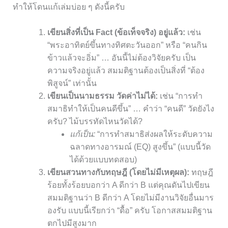
ทำให้โดนแก้เล่มบ่อย ๆ ดังนี้ครับ
เขียนสิ่งที่เป็น Fact (ข้อเท็จจริง) อยู่แล้ว:
เช่น
“พระอาทิตย์ขึ้นทางทิศตะวันออก” หรือ “คนกิน
ข้าวแล้วจะอิ่ม” … อันนี้ไม่ต้องวิจัยครับ เป็น
ความจริงอยู่แล้ว สมมติฐานต้องเป็นสิ่งที่ “ต้อง
พิสูจน์” เท่านั้น
เขียนเป็นนามธรรม วัดค่าไม่ได้:
เช่น “การทำ
สมาธิทำให้เป็นคนดีขึ้น” … คำว่า “คนดี” วัดยังไง
ครับ? ไม้บรรทัดไหนวัดได้?
แก้เป็น:
“การทำสมาธิส่งผลให้ระดับความ
ฉลาดทางอารมณ์ (EQ) สูงขึ้น” (แบบนี้วัด
ได้ด้วยแบบทดสอบ)
เขียนสวนทางกับทฤษฎี (โดยไม่มีเหตุผล):
ทฤษฎี
ร้อยทั้งร้อยบอกว่า A ดีกว่า B แต่คุณดันไปเขียน
สมมติฐานว่า B ดีกว่า A โดยไม่มีงานวิจัยอื่นมาร
องรับ แบบนี้เรียกว่า “ดื้อ” ครับ โอกาสสมมติฐาน
ตกไปมีสูงมาก