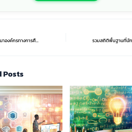
ยุทธศาสตร์การพัฒนาองค์กรทางการศึกษา: หัวใจสำคัญของงานวิจัยระดับดุษฎีบัณฑิต
d Posts