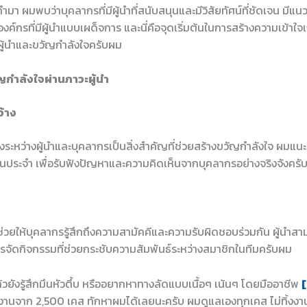
ำมา ผมพบว่าบุคลากรที่มีผู้นำที่สนับสนุนและมีวิสัยทัศน์ที่ชัดเจน มีแนว
งค์กรที่มีผู้นำแบบเผด็จการ และนี่คือจุดเริ่มต้นในการสร้างความเข้าใจ
ะผู้นำและขวัญกำลังใจครับผม
ัญกำลังใจผ่านภาวะผู้นำ
ว้าง
้างระหว่างผู้นำและบุคลากรเป็นสิ่งสำคัญที่ช่วยสร้างขวัญกำลังใจ ผมแนะน
นประจำ เพื่อรับฟังปัญหาและความคิดเห็นจากบุคลากรอย่างจริงจังครั
่วยให้บุคลากรรู้สึกถึงความสามัคคีและความรับผิดชอบร่วมกัน ผู้นำส
จัดกิจกรรมที่ช่วยกระชับความสัมพันธ์ระหว่างสมาชิกในทีมครับผม
ล้วยังรู้สึกมึนหัวตึ้บ หรืออยากหาทางลัดแบบเนื้อๆ เน้นๆ โดยมืออาชีพ
[
งานจาก 2,500 เคส ทักหาผมได้เลยนะครับ ผมดูแลเองทุกเคส ไม่ทิ้งง