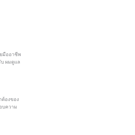
ดยมืออาชีพ
ับ ผมดูแล
ูกต้องของ
จสอบความ