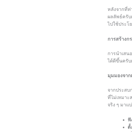
หลังจากที่ท
ผลลัพธ์ครั
ไปใช้ประโย
การสร้างก
การนำเสนอข
ได้ดีขึ้นค
มุมมองจากผ
จากประสบกา
ที่ไม่เหมาะ
จริง ๆ มาแบ่
ฟั
ตั