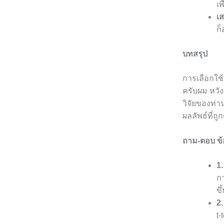
เพ
เ
ก็
บทสรุป
การเลือกใช
ครับผม หวั
วิจัยของท่า
ผลลัพธ์ที่ถู
ถาม-ตอบ ข้อ
1
กา
ขึ
2.
t-