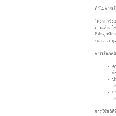
ทำไมการเลื
ในงานวิจัยแ
ท่านเลือกใช
ที่ข้อมูลม
ระหว่างกลุ่ม
การเลือกสถ
ต
ต้
ป
ปร
ก
ปก
การใช้สถิติท