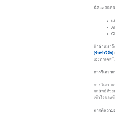
นี่คือสถิติที
t-
A
C
ถ้าอ่านมาถึ
[รับทำวิจัย]
เองทุกเคส 
การวิเคราะห
การวิเคราะห
ผลลัพธ์ด้ว
เข้าใจของข้
การตีความผ