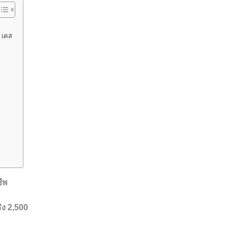
0 เคส
ีพ
ิง 2,500