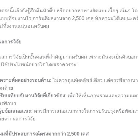
งตรงนี้แล้วยังรู้สึกมึนหัวตึ้บ หรืออยากหาทางลัดแบบเนื้อๆ เน้นๆ โ
แบบที่จบงานไว การันตีผลงานจาก 2,500 เคส ทักหาผมได้เลยนะคร
ไม่ทิ้งงานแน่นอนครับผม
ลการวิจัย
ลการวิจัยเป็นขั้นตอนที่สำคัญมากครับผม เพราะมันจะเป็นตัวบอก
้ไปใช้ประโยชน์อย่างไร โดยเราควรจะ:
ิเคราะห์ผลอย่างรอบด้าน:
ไม่ควรดูแค่ผลลัพธ์เดียว แต่ควรพิจารณาผ
วมด้วย
รียบเทียบกับงานวิจัยที่เกี่ยวข้อง:
เพื่อให้เห็นภาพรวมและความแต
ารศึกษา
รุปข้อเสนอแนะ:
ควรมีการเสนอแนวทางในการปรับปรุงหรือพัฒนาก
่วยจากผลการวิจัย
มที่มีประสบการณ์ตรงมากกว่า 2,500 เคส