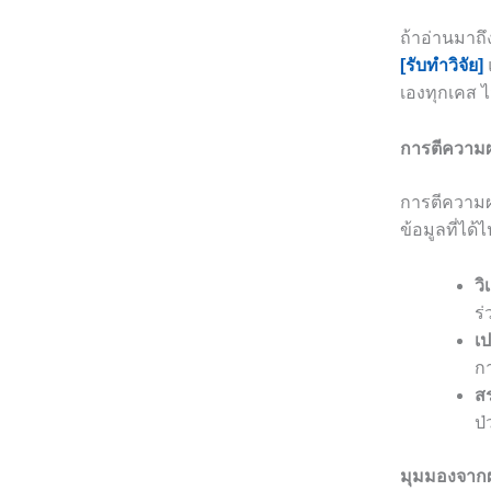
ถ้าอ่านมาถึ
[รับทำวิจัย]
เองทุกเคส 
การตีความผ
การตีความผ
ข้อมูลที่ได
ว
ร่
เป
ก
ส
ป
มุมมองจากผ