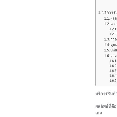
บริการรั
ผลลั
ควา
การ
มุม
บทส
ถาม-
บริการรับท
ผลลัพธ์ที่ต
เคส