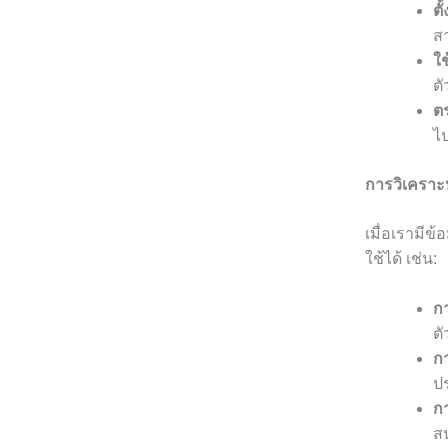
ตั
ส
ใช
ต
ต
ไป
การวิเคราะห
เมื่อเรามีข้
ใช้ได้ เช่น:
ก
ตั
กา
ป
ก
ส