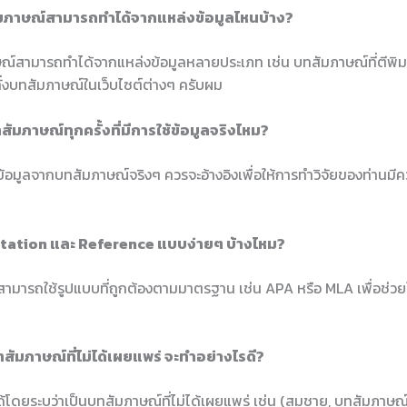
ัมภาษณ์สามารถทำได้จากแหล่งข้อมูลไหนบ้าง?
ษณ์สามารถทำได้จากแหล่งข้อมูลหลายประเภท เช่น บทสัมภาษณ์ที่ตีพิม
ทั่งบทสัมภาษณ์ในเว็บไซต์ต่างๆ ครับผม
สัมภาษณ์ทุกครั้งที่มีการใช้ข้อมูลจริงไหม?
้ข้อมูลจากบทสัมภาษณ์จริงๆ ควรจะอ้างอิงเพื่อให้การทำวิจัยของท่านมีคว
 Citation และ Reference แบบง่ายๆ บ้างไหม?
ามารถใช้รูปแบบที่ถูกต้องตามมาตรฐาน เช่น APA หรือ MLA เพื่อช่วยให
ทสัมภาษณ์ที่ไม่ได้เผยแพร่ จะทำอย่างไรดี?
้โดยระบุว่าเป็นบทสัมภาษณ์ที่ไม่ได้เผยแพร่ เช่น (สมชาย, บทสัมภาษณ์ท