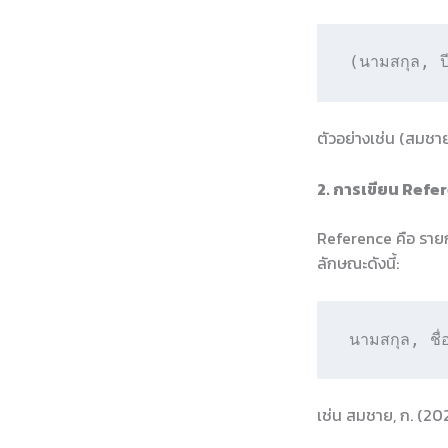
(นามสกุล, ป
ตัวอย่างเช่น (สมชา
2. การเขียน Refe
Reference คือ รายก
ลักษณะดังนี้:
นามสกุล, ชื่
เช่น สมชาย, ก. (202