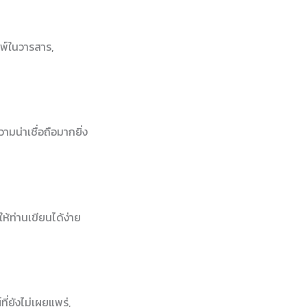
พ์ในวารสาร,
ามน่าเชื่อถือมากยิ่ง
้ท่านเขียนได้ง่าย
ี่ยังไม่เผยแพร่,