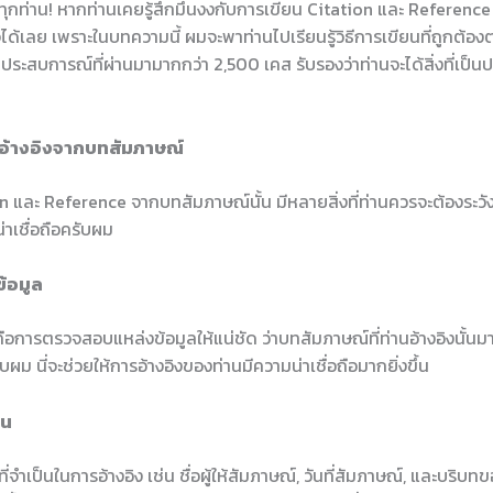
านทุกท่าน! หากท่านเคยรู้สึกมึนงงกับการเขียน Citation และ Referen
ด้เลย เพราะในบทความนี้ ผมจะพาท่านไปเรียนรู้วิธีการเขียนที่ถูกต้อ
ระสบการณ์ที่ผ่านมามากกว่า 2,500 เคส รับรองว่าท่านจะได้สิ่งที่เป็น
รอ้างอิงจากบทสัมภาษณ์
 และ Reference จากบทสัมภาษณ์นั้น มีหลายสิ่งที่ท่านควรจะต้องระวังเ
าเชื่อถือครับผม
้อมูล
คือการตรวจสอบแหล่งข้อมูลให้แน่ชัด ว่าบทสัมภาษณ์ที่ท่านอ้างอิงนั้นม
ับผม นี่จะช่วยให้การอ้างอิงของท่านมีความน่าเชื่อถือมากยิ่งขึ้น
็น
ที่จำเป็นในการอ้างอิง เช่น ชื่อผู้ให้สัมภาษณ์, วันที่สัมภาษณ์, และบริ