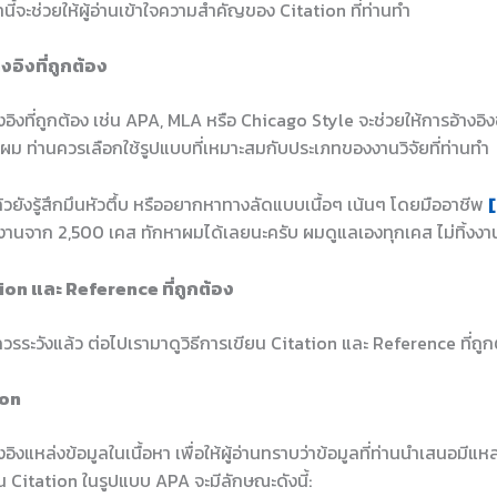
านี้จะช่วยให้ผู้อ่านเข้าใจความสำคัญของ Citation ที่ท่านทำ
งอิงที่ถูกต้อง
อิงที่ถูกต้อง เช่น APA, MLA หรือ Chicago Style จะช่วยให้การอ้างอิง
บผม ท่านควรเลือกใช้รูปแบบที่เหมาะสมกับประเภทของงานวิจัยที่ท่านทำ
ล้วยังรู้สึกมึนหัวตึ้บ หรืออยากหาทางลัดแบบเนื้อๆ เน้นๆ โดยมืออาชีพ
[
งานจาก 2,500 เคส ทักหาผมได้เลยนะครับ ผมดูแลเองทุกเคส ไม่ทิ้งง
tion และ Reference ที่ถูกต้อง
้อควรระวังแล้ว ต่อไปเรามาดูวิธีการเขียน Citation และ Reference ที่ถู
ion
อิงแหล่งข้อมูลในเนื้อหา เพื่อให้ผู้อ่านทราบว่าข้อมูลที่ท่านนำเสนอมีแหล
น Citation ในรูปแบบ APA จะมีลักษณะดังนี้: