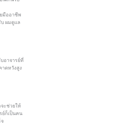
ดยมืออาชีพ
ับ ผมดูแล
อาจารย์ที่
มคาดหวังสูง
อจะช่วยให้
ย์ก็เป็นคน
็จ