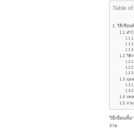
Table of
วิธีเขีย
ทำไ
วิธ
มุม
บทส
ถาม-
วิธีเขียนที
ง่าย