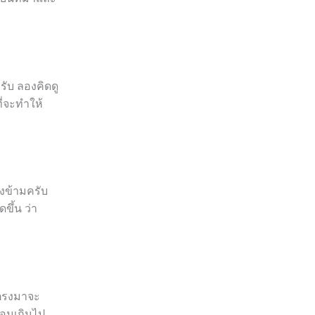
รับ ลองคิดดู
ี่จะทำให้
องข้ามครับ
ดขึ้น ว่า
ปตรงมาจะ
ซ้อนเกินไป