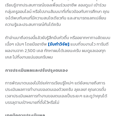
เรียนรู้จากประสบการณ์ของเพื่อนร่วมอาชีพ ลองดูนะ! เข้าร่วม
กลุ่มครูออนไลน์ หรือไปงานสัมมนาที่เกี่ยวข้องกับการศึกษา คุณ
จะได้พบกับคนที่มีความสนใจเดียวกัน และสามารถแลกเปลี่ยน
ความรู้และประสบการณ์กันได้ครับ
ถ้าอ่านมาถึงตรงนี้แล้วยังรู้สึกมึนหัวตึ้บ หรืออยากหาทางลัดแบบ
เนื้อๆ เน้นๆ โดยมืออาชีพ
[รับทำวิจัย]
แบบที่จบงานไว การันตี
ผลงานจาก 2,500 เคส ทักหาผมได้เลยนะครับ ผมดูแลเองทุก
เคส ไม่ทิ้งงานแน่นอนครับผม
การประเมินผลและปรับปรุงตนเอง
การพัฒนาตนเองไม่ใช่แค่การเรียนรู้ใหม่ๆ แต่ยังหมายถึงการ
ประเมินผลการทำงานของตนเองด้วยครับ ลุยเลย! คุณควรตั้ง
เวลาประเมินผลการทำงานของตนเองเป็นระยะๆ และดูว่าคุณได้
บรรลุตามเป้าหมายที่ตั้งไว้หรือไม่
เทคนิคการประเมินผล