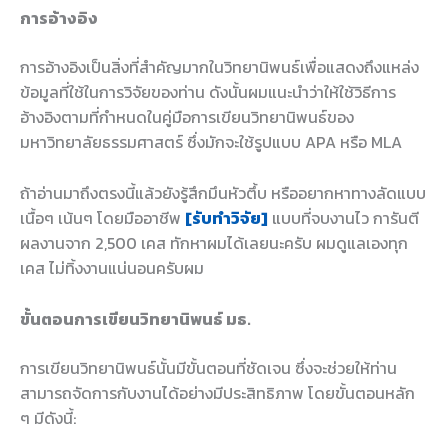
การอ้างอิง
การอ้างอิงเป็นสิ่งที่สำคัญมากในวิทยานิพนธ์เพื่อแสดงถึงแหล่ง
ข้อมูลที่ใช้ในการวิจัยของท่าน ดังนั้นผมแนะนำว่าให้ใช้วิธีการ
อ้างอิงตามที่กำหนดในคู่มือการเขียนวิทยานิพนธ์ของ
มหาวิทยาลัยธรรมศาสตร์ ซึ่งมักจะใช้รูปแบบ APA หรือ MLA
ถ้าอ่านมาถึงตรงนี้แล้วยังรู้สึกมึนหัวตึ้บ หรืออยากหาทางลัดแบบ
เนื้อๆ เน้นๆ โดยมืออาชีพ
[รับทำวิจัย]
แบบที่จบงานไว การันตี
ผลงานจาก 2,500 เคส ทักหาผมได้เลยนะครับ ผมดูแลเองทุก
เคส ไม่ทิ้งงานแน่นอนครับผม
ขั้นตอนการเขียนวิทยานิพนธ์ มธ.
การเขียนวิทยานิพนธ์นั้นมีขั้นตอนที่ชัดเจน ซึ่งจะช่วยให้ท่าน
สามารถจัดการกับงานได้อย่างมีประสิทธิภาพ โดยขั้นตอนหลัก
ๆ มีดังนี้: