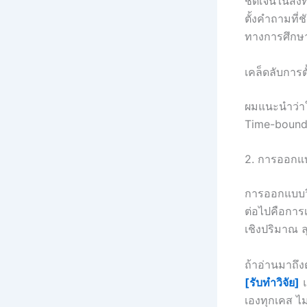
ชัดเจนในสิ่ง
ตั้งคำถามที
ทางการศึกษา
เคล็ดลับการตั
ผมแนะนำว่าใ
Time-bound)
2. การออกแบ
การออกแบบวิจ
ต่อไปคือการ
เชิงปริมาณ ล
ถ้าอ่านมาถึง
[รับทำวิจัย]
แ
เองทุกเคส ไ