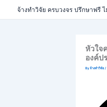
Skip
จ้างทำวิจัย ครบวงจร ปรึกษาฟรี ไ
to
content
หัวใจ
องค์ป
By
จ้างทำวิจัย
/