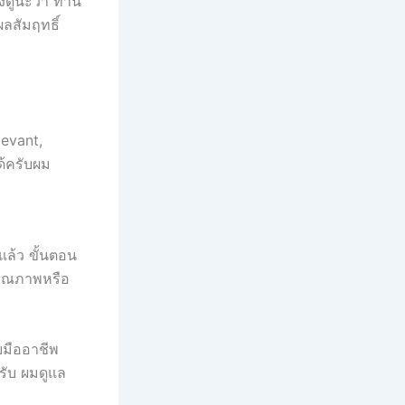
งดูนะว่า ท่าน
ลสัมฤทธิ์
levant,
ด้ครับผม
แล้ว ขั้นตอน
คุณภาพหรือ
ดยมืออาชีพ
รับ ผมดูแล