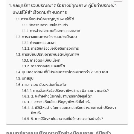
กลยุทธ์การจบปริญญาตรีอย่างมีคุณภาพ: คู่มือทำปริญญา
นิพนธ์ให้สำเร็จตามกำหนดการ
การเลือกหัวข้อปริญญานิพนธ์ที่ใช่
พิจารณาความสนใจส่วนตัว
การสำรวจความต้องการของตลาด
การวางแผนการทำงานอย่างมีระบบ
กำหนดกรอบเวลา
การใช้เครื่องมือช่วยในการจัดการ
การเขียนปริญญานิพนธ์ให้มีคุณภาพ
การจัดระเบียบเนื้อหา
การตรวจสอบและแก้ไข
มุมมองจากผมที่มีประสบการณ์ตรงมากกว่า 2,500 เคส
บทสรุป
ถาม-ตอบ ข้อสงสัยเกี่ยวกับ
1. การเลือกหัวข้อปริญญานิพนธ์ควรพิจารณาจากอะไร?
2. จะทำอย่างไรหากไม่สามารถหาข้อมูลได้?
3. ควรจะเริ่มเขียนปริญญานิพนธ์เมื่อไหร่?
4. มีวิธีไหนบ้างในการลดความเครียดระหว่างการทำปริญญา
นิพนธ์?
5. หากมีปัญหากับอาจารย์ที่ปรึกษาควรทำอย่างไร?
กลยุทธ์การจบปริญญาตรีอย่างมีคุณภาพ: คู่มือทำ