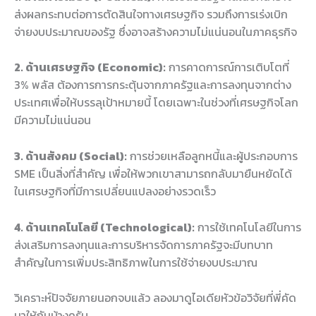
ส่งผลกระทบต่อการตัดสินใจทางเศรษฐกิจ รวมถึงการเร่งเบิก
จ่ายงบประมาณของรัฐ ซึ่งอาจสร้างความไม่แน่นอนในภาคธุรกิจ
2. ด้านเศรษฐกิจ (Economic):
การคาดการณ์การเติบโตที่
3% พลัส ต้องการการกระตุ้นจากภาครัฐและการลงทุนจากต่าง
ประเทศเพื่อให้บรรลุเป้าหมายนี้ โดยเฉพาะในช่วงที่เศรษฐกิจโลก
มีความไม่แน่นอน
3. ด้านสังคม (Social):
การช่วยเหลือลูกหนี้และผู้ประกอบการ
SME เป็นสิ่งที่สำคัญ เพื่อให้พวกเขาสามารถกลับมายืนหยัดได้
ในเศรษฐกิจที่มีการเปลี่ยนแปลงอย่างรวดเร็ว
4. ด้านเทคโนโลยี (Technological):
การใช้เทคโนโลยีในการ
ส่งเสริมการลงทุนและการบริหารจัดการภาครัฐจะมีบทบาท
สำคัญในการเพิ่มประสิทธิภาพในการใช้จ่ายงบประมาณ
วิเคราะห์ปัจจัยภายนอกจบแล้ว ลองมาดูไอเดียหัวข้อวิจัยที่พี่คัด
มาให้กันบ้างครับ