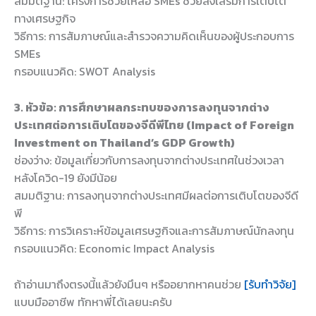
สมมติฐาน: โครงการช่วยเหลือ SMEs ช่วยส่งเสริมการเติบโต
ทางเศรษฐกิจ
วิธีการ: การสัมภาษณ์และสำรวจความคิดเห็นของผู้ประกอบการ
SMEs
กรอบแนวคิด: SWOT Analysis
3. หัวข้อ: การศึกษาผลกระทบของการลงทุนจากต่าง
ประเทศต่อการเติบโตของจีดีพีไทย (Impact of Foreign
Investment on Thailand’s GDP Growth)
ช่องว่าง: ข้อมูลเกี่ยวกับการลงทุนจากต่างประเทศในช่วงเวลา
หลังโควิด-19 ยังมีน้อย
สมมติฐาน: การลงทุนจากต่างประเทศมีผลต่อการเติบโตของจีดี
พี
วิธีการ: การวิเคราะห์ข้อมูลเศรษฐกิจและการสัมภาษณ์นักลงทุน
กรอบแนวคิด: Economic Impact Analysis
ถ้าอ่านมาถึงตรงนี้แล้วยังมึนๆ หรืออยากหาคนช่วย
[รับทำวิจัย]
แบบมืออาชีพ ทักหาพี่ได้เลยนะครับ