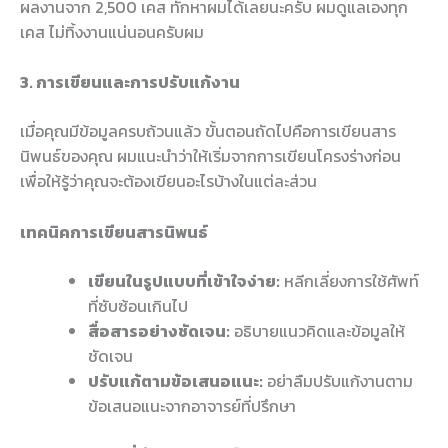
ผลงานจาก 2,500 เคส ทักหาผมได้เลยนะครับ ผมดูแลเองทุก
เคส ไม่ทิ้งงานแน่นอนครับผม
3. การเขียนและการปรับแก้งาน
เมื่อคุณมีข้อมูลครบถ้วนแล้ว ขั้นตอนถัดไปคือการเขียนสาร
นิพนธ์ของคุณ ผมแนะนำว่าให้เริ่มจากการเขียนโครงร่างก่อน
เพื่อให้รู้ว่าคุณจะต้องเขียนอะไรบ้างในแต่ละส่วน
เทคนิคการเขียนสารนิพนธ์
เขียนในรูปแบบที่เข้าใจง่าย:
หลีกเลี่ยงการใช้ศัพท์
ที่ซับซ้อนเกินไป
สื่อสารอย่างชัดเจน:
อธิบายแนวคิดและข้อมูลให้
ชัดเจน
ปรับแก้ตามข้อเสนอแนะ:
อย่าลืมปรับแก้งานตาม
ข้อเสนอแนะจากอาจารย์ที่ปรึกษา