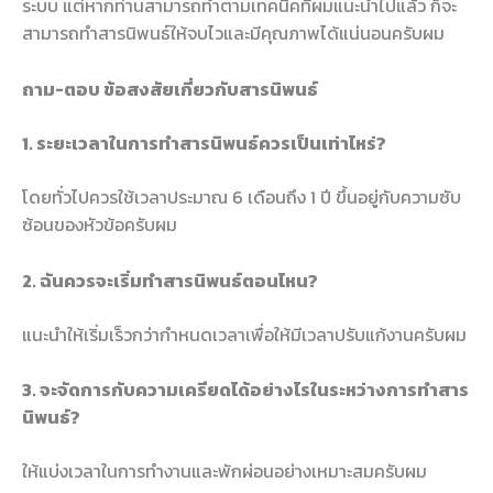
ระบบ แต่หากท่านสามารถทำตามเทคนิคที่ผมแนะนำไปแล้ว ก็จะ
สามารถทำสารนิพนธ์ให้จบไวและมีคุณภาพได้แน่นอนครับผม
ถาม-ตอบ ข้อสงสัยเกี่ยวกับสารนิพนธ์
1. ระยะเวลาในการทำสารนิพนธ์ควรเป็นเท่าไหร่?
โดยทั่วไปควรใช้เวลาประมาณ 6 เดือนถึง 1 ปี ขึ้นอยู่กับความซับ
ซ้อนของหัวข้อครับผม
2. ฉันควรจะเริ่มทำสารนิพนธ์ตอนไหน?
แนะนำให้เริ่มเร็วกว่ากำหนดเวลาเพื่อให้มีเวลาปรับแก้งานครับผม
3. จะจัดการกับความเครียดได้อย่างไรในระหว่างการทำสาร
นิพนธ์?
ให้แบ่งเวลาในการทำงานและพักผ่อนอย่างเหมาะสมครับผม