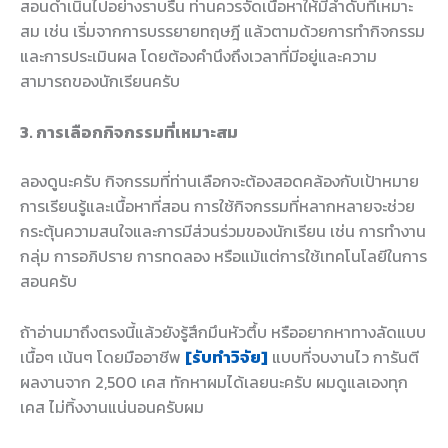
สอนดำเนินไปอย่างราบรื่น ท่านควรจัดเนื้อหาให้มีลำดับที่เหมาะ
สม เช่น เริ่มจากการบรรยายทฤษฎี แล้วตามด้วยการทำกิจกรรม
และการประเมินผล โดยต้องคำนึงถึงเวลาที่มีอยู่และความ
สามารถของนักเรียนครับ
3. การเลือกกิจกรรมที่เหมาะสม
ลองดูนะครับ กิจกรรมที่ท่านเลือกจะต้องสอดคล้องกับเป้าหมาย
การเรียนรู้และเนื้อหาที่สอน การใช้กิจกรรมที่หลากหลายจะช่วย
กระตุ้นความสนใจและการมีส่วนร่วมของนักเรียน เช่น การทำงาน
กลุ่ม การอภิปราย การทดลอง หรือแม้แต่การใช้เทคโนโลยีในการ
สอนครับ
ถ้าอ่านมาถึงตรงนี้แล้วยังรู้สึกมึนหัวตึ้บ หรืออยากหาทางลัดแบบ
เนื้อๆ เน้นๆ โดยมืออาชีพ
[รับทำวิจัย]
แบบที่จบงานไว การันตี
ผลงานจาก 2,500 เคส ทักหาผมได้เลยนะครับ ผมดูแลเองทุก
เคส ไม่ทิ้งงานแน่นอนครับผม