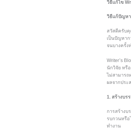
วิธีแก้ไข W
วิธีแก้ปัญห
สวัสดีครับค
เป็นปัญหาก
จนบางครั้ง
Writer’s Bl
นักวิจัย หร
ไม่สามารถผ
ผลจากประส
1. สร้างบร
การสร้างบรร
รบกวนหรือไม
ทำงาน