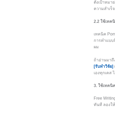
ตั้งเป้าหมา
ความสำเร็จเ
2.2 ใช้เทค
เทคนิค Pom
การทำแบบนี
ผม
ถ้าอ่านมาถึ
[รับทำวิจัย]
เองทุกเคส 
3. ใช้เทคน
Free Writi
ทันที ลองให