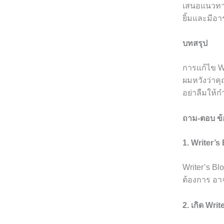
เสนอแนวทาง
ยิ้มและมีอ
บทสรุป
การแก้ไข W
ผมหวังว่าค
อย่าลืมให้
ถาม-ตอบ ข้อ
1. Writer’s
Writer’s Bl
ต้องการ อา
2. เกิด Wri