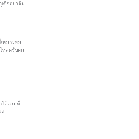
ญคืออย่าลืม
ที่เหมาะสม
นไหลครับผม
ได้ตามที่
ผม