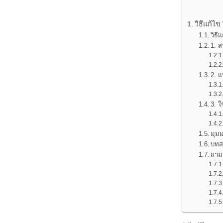
วิธีแก้ไข
วิธี
1. 
2. แ
3. ใ
มุม
บทส
ถาม-