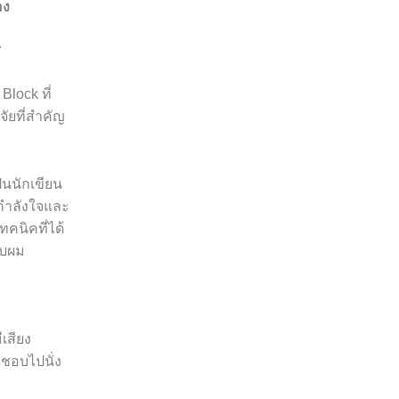
อง
ส
Block ที่
ัยที่สำคัญ
็นนักเขียน
ดกำลังใจและ
นิคที่ได้
ับผม
เสียง
ณชอบไปนั่ง