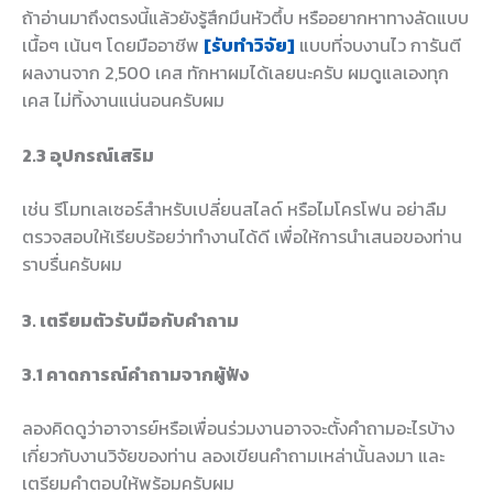
ถ้าอ่านมาถึงตรงนี้แล้วยังรู้สึกมึนหัวตึ้บ หรืออยากหาทางลัดแบบ
เนื้อๆ เน้นๆ โดยมืออาชีพ
[รับทำวิจัย]
แบบที่จบงานไว การันตี
ผลงานจาก 2,500 เคส ทักหาผมได้เลยนะครับ ผมดูแลเองทุก
เคส ไม่ทิ้งงานแน่นอนครับผม
2.3 อุปกรณ์เสริม
เช่น รีโมทเลเซอร์สำหรับเปลี่ยนสไลด์ หรือไมโครโฟน อย่าลืม
ตรวจสอบให้เรียบร้อยว่าทำงานได้ดี เพื่อให้การนำเสนอของท่าน
ราบรื่นครับผม
3. เตรียมตัวรับมือกับคำถาม
3.1 คาดการณ์คำถามจากผู้ฟัง
ลองคิดดูว่าอาจารย์หรือเพื่อนร่วมงานอาจจะตั้งคำถามอะไรบ้าง
เกี่ยวกับงานวิจัยของท่าน ลองเขียนคำถามเหล่านั้นลงมา และ
เตรียมคำตอบให้พร้อมครับผม