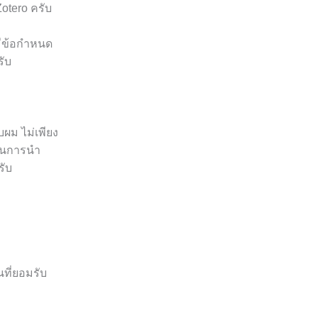
otero ครับ
จมีข้อกำหนด
ับ
ผม ไม่เพียง
จในการนำ
รับ
ที่ยอมรับ