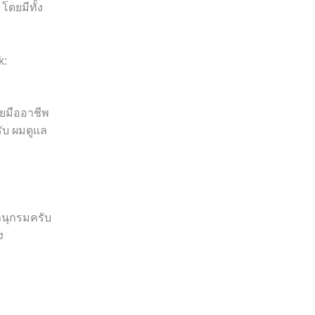
ดยมีทั้ง
k:
ดยมืออาชีพ
ับ ผมดูแล
านุกรมครับ
ง