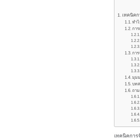
เทคนิคกา
ทำไ
การเ
การ
มุม
บทส
ถาม
เทคนิคการจ