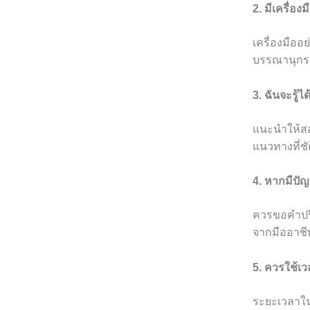
2. มีเครื่อ
เครื่องมืออ
บรรณานุกร
3. ฉันจะรู้
แนะนำให้สอ
แนวทางที่ช
4. หากมีป
ควรขอคำปรึ
จากมืออาชี
5. ควรใช้เ
ระยะเวลาในก