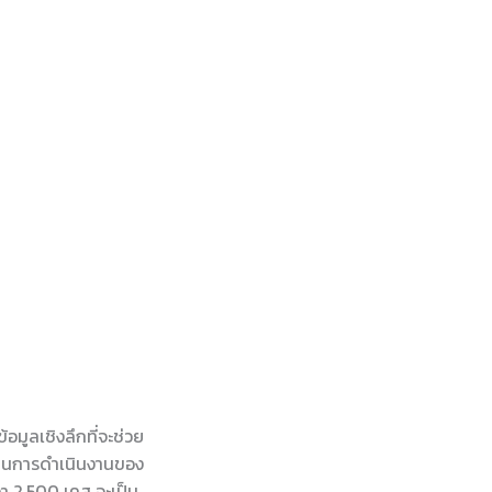
มูลเชิงลึกที่จะช่วย
์แผนการดำเนินงานของ
า 2,500 เคส จะเป็น