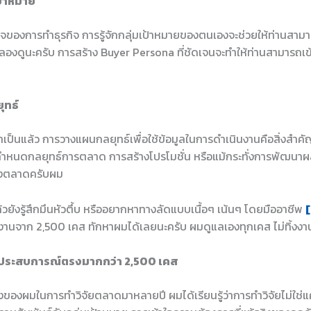
เป้าหมาย
วใจของการทำธุรกิจ การรู้จักกลุ่มเป้าหมายของตนเองจะช่วยให้ท่านส
ลองดูนะครับ การสร้าง Buyer Persona ที่ชัดเจนจะทำให้ท่านสามารถเข้า
ุทธ์
จำเป็นแล้ว การวางแผนกลยุทธ์เพื่อใช้ข้อมูลในการดำเนินงานคือสิ่งสำคั
รกำหนดกลยุทธ์การตลาด การสร้างโปรโมชั่น หรือแม้กระทั่งการพัฒนาผล
องตลาดครับผม
ล้วยังรู้สึกมึนหัวตึ้บ หรืออยากหาทางลัดแบบเนื้อๆ เน้นๆ โดยมืออาชีพ
[
งานจาก 2,500 เคส ทักหาผมได้เลยนะครับ ผมดูแลเองทุกเคส ไม่ทิ้งง
ีประสบการณ์ตรงมากกว่า 2,500 เคส
งผมในการทำวิจัยตลาดมาหลายปี ผมได้เรียนรู้ว่าการทำวิจัยไม่ใช่แค่