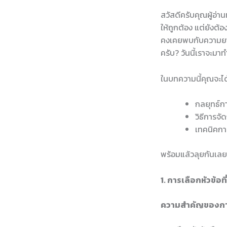
สวัสดีครับคุณผู้อ่า
ให้ถูกต้อง แต่ยัง
คงเคยพบกับความยาก
ครับ? วันนี้เราจะมา
ในบทความนี้คุณจะได้เ
กลยุทธ์ก
วิธีการจ
เทคนิคก
พร้อมแล้วลุยกันเลย
1. การเลือกหัวข้อท
ความสำคัญของการ