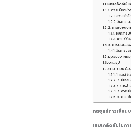
เผยเคล็ดลับใน
1. การเลือกหัว
ความสำคั
วิธีการเลื
2. การเขียนบท
หลักการเข
การใช้ข้
3. การตอบสนอ
วิธีการจั
มุมมองจากผมท
บทสรุป
ถาม-ตอบ ข้อส
1. ควรใช้
2. มีเทคน
3. การอ้า
4. ควรเข
5. การใช
กลยุทธ์การเขียน
เผยเคล็ดลับในการ