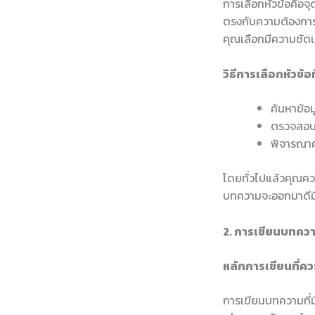
การเลือกหัวข้อคือจุ
ตรงกับความต้องการข
คุณเลือกมีความชัด
วิธีการเลือกหัวข้อ
ค้นหาข้อม
ตรวจสอบหั
พิจารณา
โดยทั่วไปแล้วคุณควร
บทความจะออกมาดีม
2. การเขียนบทควา
หลักการเขียนที่ค
การเขียนบทความที่ม