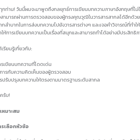
นทุกท่าน! วันนี้ผมจะมาพูดถึงกลยุทธ์การเขียนบทความภาษาอังกฤษที่ไม่
ต้องสามารถผ่านการตรวจสอบของผู้ทรงคุณวุฒิในวารสารสากลได้อีกด้ว
ลำบากในการส่งบทความไปยังวารสารต่างๆ และเจอคำวิจารณ์ที่ทำให้รู้
ทำให้การเขียนบทความเป็นเรื่องที่สนุกและสามารถทำได้อย่างมีประสิทธิ
รียนรู้เกี่ยวกับ:
ารเขียนบทความที่โดดเด่น
ัดการกับความคิดเห็นของผู้ตรวจสอบ
ารปรับปรุงบทความให้ตรงตามมาตรฐานระดับสากล
ครับ!
ี่เหมาะสม
เลือกหัวข้อ