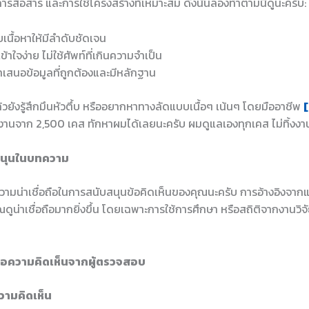
รสื่อสาร และการใช้โครงสร้างที่เหมาะสม ดังนั้นลองทำตามนี้ดูนะครับ:
บเนื้อหาให้มีลำดับชัดเจน
เข้าใจง่าย ไม่ใช้ศัพท์ที่เกินความจำเป็น
ำเสนอข้อมูลที่ถูกต้องและมีหลักฐาน
ล้วยังรู้สึกมึนหัวตึ้บ หรืออยากหาทางลัดแบบเนื้อๆ เน้นๆ โดยมืออาชีพ
[
งานจาก 2,500 เคส ทักหาผมได้เลยนะครับ ผมดูแลเองทุกเคส ไม่ทิ้งง
บสนุนในบทความ
ีความน่าเชื่อถือในการสนับสนุนข้อคิดเห็นของคุณนะครับ การอ้างอิงจากแหล
ูน่าเชื่อถือมากยิ่งขึ้น โดยเฉพาะการใช้การศึกษา หรือสถิติจากงานวิจ
อความคิดเห็นจากผู้ตรวจสอบ
วามคิดเห็น