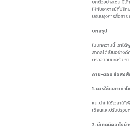
ยกตัวอย่างเช่น มีน
ให้กับอาจารย์ที่ปรึ
ปรับปรุงการสื่อสา
บทสรุป
ในบทความนี้ เราได
สากลได้เป็นอย่างดี
ตรวจสอบนะครับ การทำว
ถาม-ตอบ ข้อสงสั
1. ควรใช้เวลาเท่
แนะนำให้ใช้เวลาให้
เขียนและปรับปรุงบ
2. มีเทคนิคอะไรบ้า