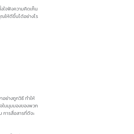
้งใจฟังความคิดเห็น
ให้ดีขึ้นได้อย่างไร
อย่างถูกวิธี ทำให้
าใจในมุมมองของพวก
รสื่อสารที่ดีจะ