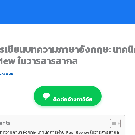
ารเขียนบทความภาษาอังกฤษ: เทคนิ
iew ในวารสารสากล
5/2026
ติดต่อจ้างทำวิจัย
ents
บทความภาษาอังกฤษ: เทคนิคการผ่าน Peer Review ในวารสารสากล