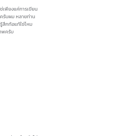
ใช่เพียงแค่การเขียน
ยครับผม หลายท่าน
สึกท้อแท้ใช่ไหม
ภาพครับ