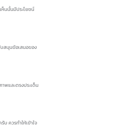
็นนั้นมีประโยชน์
สนับสนุนข้อเสนอของ
ณภาพและตรงประเด็น
ับ ควรทำให้เข้าใจ