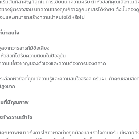
ดเริ่มต้นที่สำคัญที่สุดในการเขียนบทความครับ ถ้าหัวข้อที่คุณเลือกไม่ม
องผู้ตรวจสอบ บทความของคุณก็อาจถูกปฏิเสธได้ง่ายๆ ดังนั้นลองดูนะค
เจนและสามารถสร้างความน่าสนใจได้หรือไม่
ที่น่าสนใจ
ูลจากวารสารที่มีชื่อเสียง
วข้อที่ได้รับความนิยมในปัจจุบัน
ความเชี่ยวชาญของตัวเองและความต้องการของตลาด
เลือกหัวข้อที่คุณมีความรู้และความสนใจจริงๆ ครับผม ถ้าคุณชอบสิ่งที
ีสูงมาก
มที่มีคุณภาพ
วรทำความเข้าใจ
ีคุณภาพหมายถึงการใช้ภาษาอย่างถูกต้องและเข้าใจง่ายครับ มีหลายสิ่ง